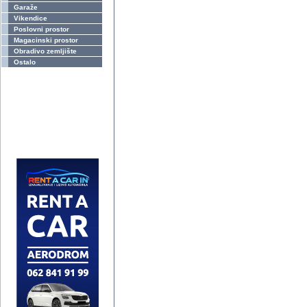
Garaže
Vikendice
Poslovni prostor
Magacinski prostor
Obradivo zemljište
Ostalo