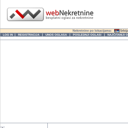
Nekretnine po lokacijama:
Srbij
|
|
|
|
LOG IN
REGISTRACIJA
UNOS OGLASA
POSLEDNJI OGLASI
NAJČITANIJI 