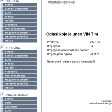
PRODAJA
WEBNEKRETNINE
Stanovi
Stanovi u izgradnji
Kuće
Placevi
Garaže
Vikendice
Poslovni prostor
Magacinski prostor
Oglasi koje je uneo VIN Tim
Obradivo zemljište
Ostalo
Prodavac:
VIN Tim
Broj oglasa
64
KUPOVINA
Broj oglasa označenih kao prodati:
0
Stanovi
Broj pregleda oglasa:
238982
Stanovi u izgradnji
Kuće
Nema unetih oglasa za ovu kategoriju!!!
Placevi
Garaže
Vikendice
Poslovni prostor
Magacinski prostor
Obradivo zemljište
Ostalo
IZNAJMLJIVANJE
Stanovi
Copyrigh
Sobe
webnekretnine.net | w
Apartmani
Kuće