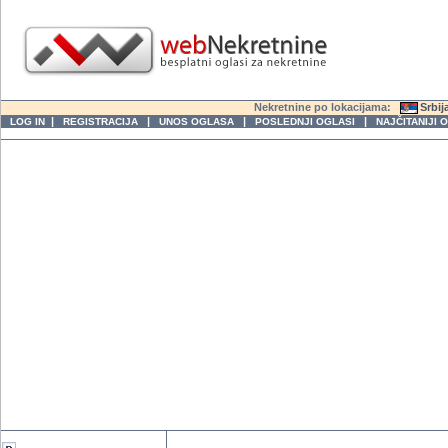
Nekretnine po lokacijama:
Srbij
|
|
|
|
LOG IN
REGISTRACIJA
UNOS OGLASA
POSLEDNJI OGLASI
NAJČITANIJI 