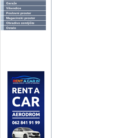
Garaže
Vikendice
Poslovni prostor
Magacinski prostor
Obradivo zemljište
Ostalo