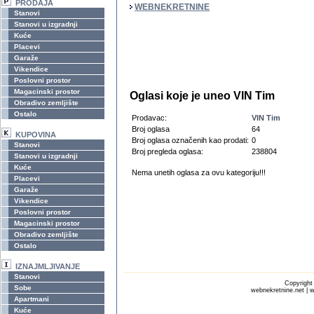
PRODAJA
WEBNEKRETNINE
Stanovi
Stanovi u izgradnji
Kuće
Placevi
Garaže
Vikendice
Poslovni prostor
Magacinski prostor
Oglasi koje je uneo VIN Tim
Obradivo zemljište
Ostalo
Prodavac:
VIN Tim
Broj oglasa
64
KUPOVINA
Broj oglasa označenih kao prodati:
0
Stanovi
Broj pregleda oglasa:
238804
Stanovi u izgradnji
Kuće
Nema unetih oglasa za ovu kategoriju!!!
Placevi
Garaže
Vikendice
Poslovni prostor
Magacinski prostor
Obradivo zemljište
Ostalo
IZNAJMLJIVANJE
Stanovi
Copyrigh
Sobe
webnekretnine.net | w
Apartmani
Kuće