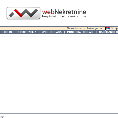
Nekretnine po lokacijama:
Srbij
|
|
|
|
LOG IN
REGISTRACIJA
UNOS OGLASA
POSLEDNJI OGLASI
NAJČITANIJI 