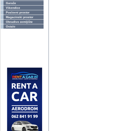
Garaže
Vikendice
Poslovni prostor
Magacinski prostor
Obradivo zemljište
Ostalo