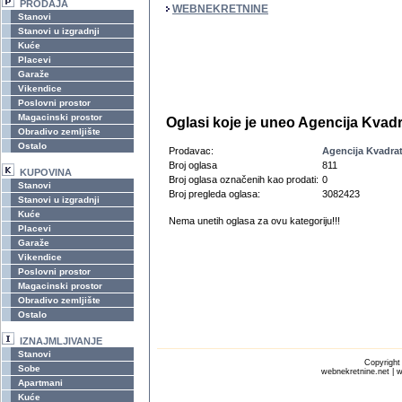
PRODAJA
WEBNEKRETNINE
Stanovi
Stanovi u izgradnji
Kuće
Placevi
Garaže
Vikendice
Poslovni prostor
Magacinski prostor
Oglasi koje je uneo Agencija Kvadr
Obradivo zemljište
Ostalo
Prodavac:
Agencija Kvadra
Broj oglasa
811
KUPOVINA
Broj oglasa označenih kao prodati:
0
Stanovi
Broj pregleda oglasa:
3082423
Stanovi u izgradnji
Kuće
Nema unetih oglasa za ovu kategoriju!!!
Placevi
Garaže
Vikendice
Poslovni prostor
Magacinski prostor
Obradivo zemljište
Ostalo
IZNAJMLJIVANJE
Stanovi
Copyrigh
Sobe
webnekretnine.net | w
Apartmani
Kuće