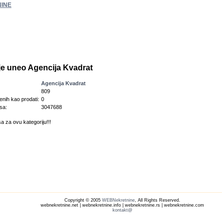
INE
 je uneo Agencija Kvadrat
Agencija Kvadrat
809
enih kao prodati:
0
sa:
3047688
a za ovu kategoriju!!!
Copyright © 2005
WEBNekretnine
, All Rights Reserved.
webnekretnine.net | webnekretnine.info | webnekretnine.rs | webnekretnine.com
kontakt@