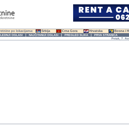
etnine po lokacijama:
Srbija
Crna Gora
Hrvatska
Bosna i 
|
|
|
LEDNJI OGLASI
NAJČITANIJI OGLASI
PREGLED SLIKA
PRVA STRANICA
Petak, 7. Avgust