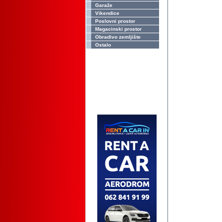
Garaže
Vikendice
Poslovni prostor
Magacinski prostor
Obradivo zemljište
Ostalo