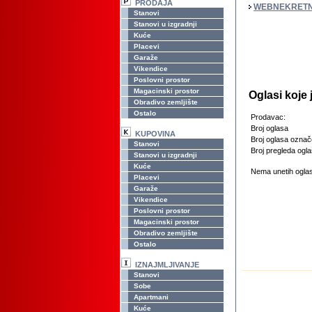
PRODAJA
WEBNEKRETN
Stanovi
Stanovi u izgradnji
Kuće
Placevi
Garaže
Vikendice
Poslovni prostor
Magacinski prostor
Oglasi koje
Obradivo zemljište
Ostalo
Prodavac:
Broj oglasa
KUPOVINA
Broj oglasa označ
Stanovi
Broj pregleda ogla
Stanovi u izgradnji
Kuće
Nema unetih oglas
Placevi
Garaže
Vikendice
Poslovni prostor
Magacinski prostor
Obradivo zemljište
Ostalo
IZNAJMLJIVANJE
Stanovi
Sobe
Apartmani
Kuće