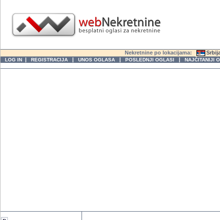
Nekretnine po lokacijama:
Srbij
|
|
|
|
LOG IN
REGISTRACIJA
UNOS OGLASA
POSLEDNJI OGLASI
NAJČITANIJI 