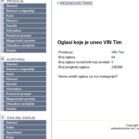
PRODAJA
WEBNEKRETNINE
Stanovi
Stanovi u izgradnji
Kuće
Placevi
Garaže
Vikendice
Poslovni prostor
Magacinski prostor
Oglasi koje je uneo VIN Tim
Obradivo zemljište
Ostalo
Prodavac:
VIN Tim
Broj oglasa
64
KUPOVINA
Broj oglasa označenih kao prodati:
0
Stanovi
Broj pregleda oglasa:
238386
Stanovi u izgradnji
Kuće
Nema unetih oglasa za ovu kategoriju!!!
Placevi
Garaže
Vikendice
Poslovni prostor
Magacinski prostor
Obradivo zemljište
Ostalo
IZNAJMLJIVANJE
Stanovi
Copyrigh
Sobe
webnekretnine.net | w
Apartmani
Kuće