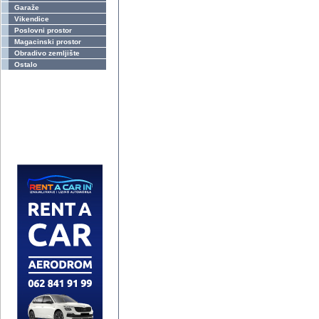
Garaže
Vikendice
Poslovni prostor
Magacinski prostor
Obradivo zemljište
Ostalo