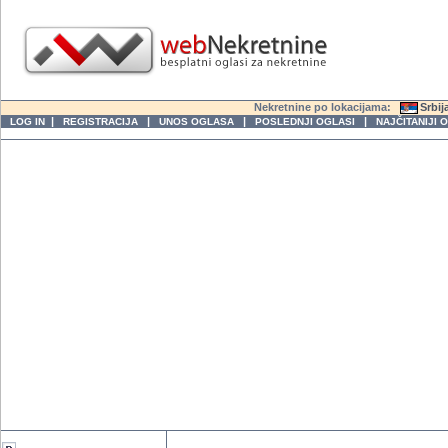
Nekretnine po lokacijama:
Srbij
|
|
|
|
LOG IN
REGISTRACIJA
UNOS OGLASA
POSLEDNJI OGLASI
NAJČITANIJI 