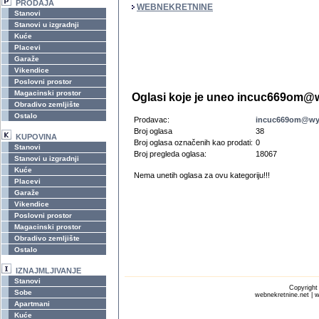
PRODAJA
WEBNEKRETNINE
Stanovi
Stanovi u izgradnji
Kuće
Placevi
Garaže
Vikendice
Poslovni prostor
Magacinski prostor
Oglasi koje je uneo incuc669om
Obradivo zemljište
Ostalo
Prodavac:
incuc669om@w
Broj oglasa
38
KUPOVINA
Broj oglasa označenih kao prodati:
0
Stanovi
Broj pregleda oglasa:
18067
Stanovi u izgradnji
Kuće
Nema unetih oglasa za ovu kategoriju!!!
Placevi
Garaže
Vikendice
Poslovni prostor
Magacinski prostor
Obradivo zemljište
Ostalo
IZNAJMLJIVANJE
Stanovi
Copyrigh
Sobe
webnekretnine.net | w
Apartmani
Kuće