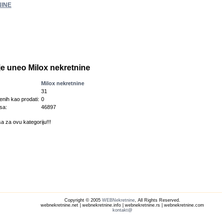
INE
je uneo Milox nekretnine
Milox nekretnine
31
enih kao prodati:
0
sa:
46897
a za ovu kategoriju!!!
Copyright © 2005
WEBNekretnine
, All Rights Reserved.
webnekretnine.net | webnekretnine.info | webnekretnine.rs | webnekretnine.com
kontakt@