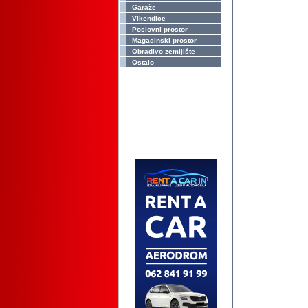
Garaže
Vikendice
Poslovni prostor
Magacinski prostor
Obradivo zemljište
Ostalo