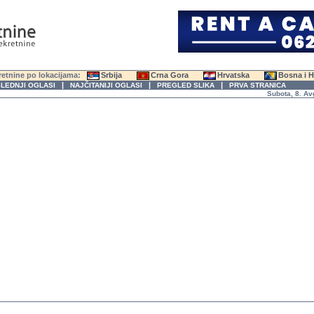
etnine po lokacijama:
Srbija
Crna Gora
Hrvatska
Bosna i 
|
|
|
LEDNJI OGLASI
NAJČITANIJI OGLASI
PREGLED SLIKA
PRVA STRANICA
Subota, 8. Avgus