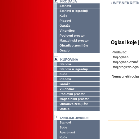
PRODAJA
WEBNEKRETN
Stanovi
Stanovi u izgradnji
Kuće
Placevi
Garaže
Vikendice
Poslovni prostor
Magacinski prostor
Oglasi koje 
Obradivo zemljište
Ostalo
Prodavac:
Broj oglasa
KUPOVINA
Broj oglasa označ
Stanovi
Broj pregleda ogla
Stanovi u izgradnji
Kuće
Nema unetih oglas
Placevi
Garaže
Vikendice
Poslovni prostor
Magacinski prostor
Obradivo zemljište
Ostalo
IZNAJMLJIVANJE
Stanovi
Sobe
Apartmani
Kuće