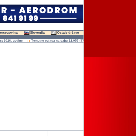
Hercegovina
Slovenija
Ostale države
026. godine
Trenutno oglasa na sajtu 12.057 (47.582 slika)
Ukupno čitanja oglasa