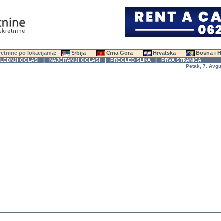
etnine po lokacijama:
Srbija
Crna Gora
Hrvatska
Bosna i 
|
|
|
LEDNJI OGLASI
NAJČITANIJI OGLASI
PREGLED SLIKA
PRVA STRANICA
Petak, 7. Avgust 2