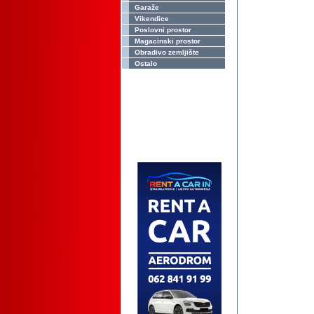
Garaže
Vikendice
Poslovni prostor
Magacinski prostor
Obradivo zemljište
Ostalo