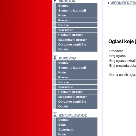
PRODAJA
WEBNEKRETN
Stanovi
Stanovi u izgradnji
Kuće
Placevi
Garaže
Vikendice
Poslovni prostor
Magacinski prostor
Oglasi koje 
Obradivo zemljište
Ostalo
Prodavac:
Broj oglasa
KUPOVINA
Broj oglasa označ
Stanovi
Broj pregleda ogla
Stanovi u izgradnji
Kuće
Nema unetih oglas
Placevi
Garaže
Vikendice
Poslovni prostor
Magacinski prostor
Obradivo zemljište
Ostalo
IZNAJMLJIVANJE
Stanovi
Sobe
Apartmani
Kuće