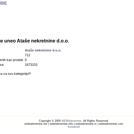
INE
je uneo Ataše nekretnine d.o.o.
Ataše nekretnine d.o.o.
712
enih kao prodati:
0
sa:
1673153
a za ovu kategoriju!!!
Copyright © 2005
WEBNekretnine
, All Rights Reserved.
webnekretnine.net | webnekretnine.info | webnekretnine.rs | webnekretnine.com
kontakt@