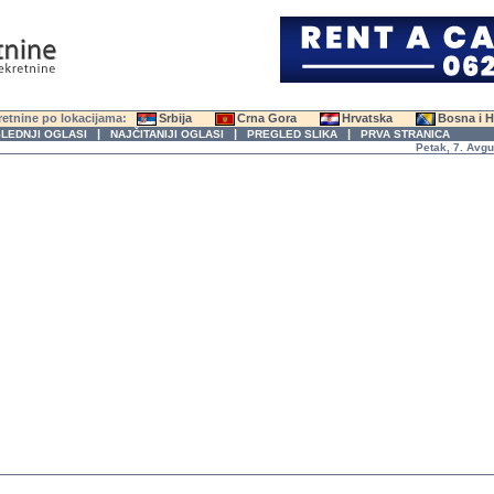
etnine po lokacijama:
Srbija
Crna Gora
Hrvatska
Bosna i 
|
|
|
LEDNJI OGLASI
NAJČITANIJI OGLASI
PREGLED SLIKA
PRVA STRANICA
Petak, 7. Avgust