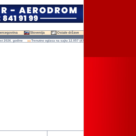
Hercegovina
Slovenija
Ostale države
 2026. godine
Trenutno oglasa na sajtu 12.057 (47.582 slika)
Ukupno čitanja oglas