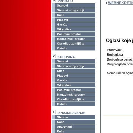
PRODAJA
WEBNEKRETN
Stanovi
Stanovi u izgradnji
Kuće
Placevi
Garaže
Vikendice
Poslovni prostor
Magacinski prostor
Oglasi koje
Obradivo zemljište
Ostalo
Prodavac:
Broj oglasa
KUPOVINA
Broj oglasa označ
Stanovi
Broj pregleda ogla
Stanovi u izgradnji
Kuće
Nema unetih oglas
Placevi
Garaže
Vikendice
Poslovni prostor
Magacinski prostor
Obradivo zemljište
Ostalo
IZNAJMLJIVANJE
Stanovi
Sobe
Apartmani
Kuće