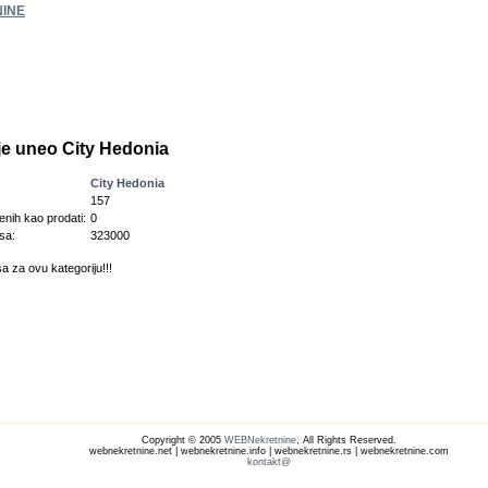
INE
 je uneo City Hedonia
City Hedonia
157
enih kao prodati:
0
sa:
323000
a za ovu kategoriju!!!
Copyright © 2005
WEBNekretnine
, All Rights Reserved.
webnekretnine.net | webnekretnine.info | webnekretnine.rs | webnekretnine.com
kontakt@