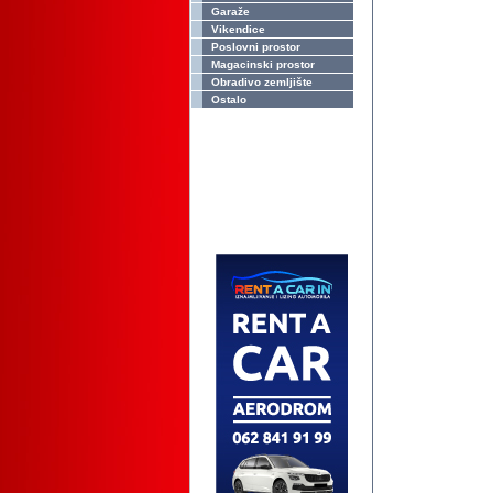
Garaže
Vikendice
Poslovni prostor
Magacinski prostor
Obradivo zemljište
Ostalo