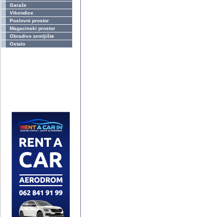
Garaže
Vikendice
Poslovni prostor
Magacinski prostor
Obradivo zemljište
Ostalo