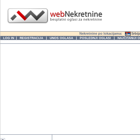
Nekretnine po lokacijama:
Srbij
|
|
|
|
LOG IN
REGISTRACIJA
UNOS OGLASA
POSLEDNJI OGLASI
NAJČITANIJI 