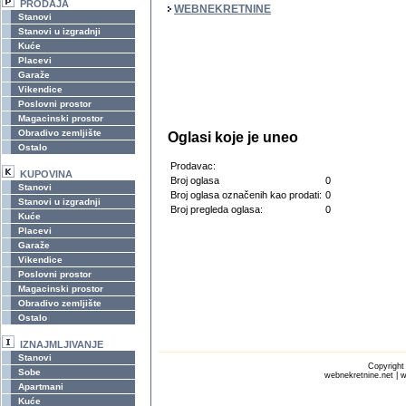
PRODAJA
WEBNEKRETNINE
Stanovi
Stanovi u izgradnji
Kuće
Placevi
Garaže
Vikendice
Poslovni prostor
Magacinski prostor
Obradivo zemljište
Oglasi koje je uneo
Ostalo
Prodavac:
KUPOVINA
Broj oglasa
0
Stanovi
Broj oglasa označenih kao prodati:
0
Stanovi u izgradnji
Broj pregleda oglasa:
0
Kuće
Placevi
Garaže
Vikendice
Poslovni prostor
Magacinski prostor
Obradivo zemljište
Ostalo
IZNAJMLJIVANJE
Stanovi
Copyrigh
Sobe
webnekretnine.net | w
Apartmani
Kuće