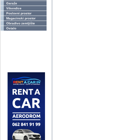
Garaže
Vikendice
Poslovni prostor
Magacinski prostor
Obradivo zemljište
Ostalo