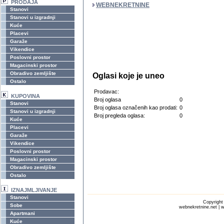
PRODAJA
WEBNEKRETNINE
Stanovi
Stanovi u izgradnji
Kuće
Placevi
Garaže
Vikendice
Poslovni prostor
Magacinski prostor
Obradivo zemljište
Oglasi koje je uneo
Ostalo
Prodavac:
KUPOVINA
Broj oglasa
0
Stanovi
Broj oglasa označenih kao prodati:
0
Stanovi u izgradnji
Broj pregleda oglasa:
0
Kuće
Placevi
Garaže
Vikendice
Poslovni prostor
Magacinski prostor
Obradivo zemljište
Ostalo
IZNAJMLJIVANJE
Stanovi
Copyrigh
Sobe
webnekretnine.net | w
Apartmani
Kuće