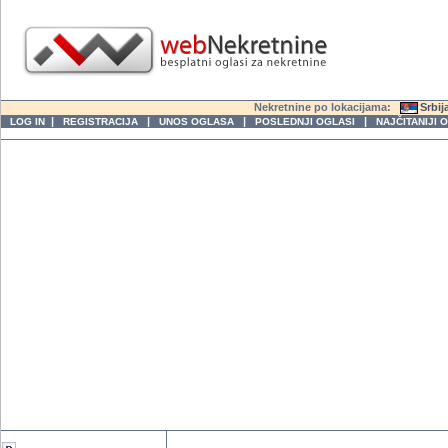
Nekretnine po lokacijama:
Srbij
|
|
|
|
LOG IN
REGISTRACIJA
UNOS OGLASA
POSLEDNJI OGLASI
NAJČITANIJI 