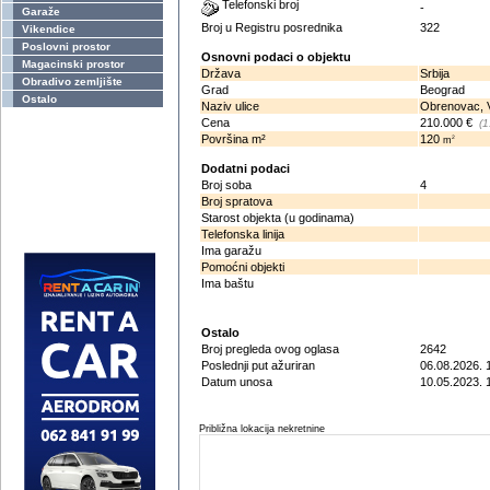
Telefonski broj
-
Garaže
Broj u Registru posrednika
322
Vikendice
Poslovni prostor
Osnovni podaci o objektu
Magacinski prostor
Država
Srbija
Obradivo zemljište
Grad
Beograd
Ostalo
Naziv ulice
Obrenovac, V
Cena
210.000 €
(1
Površina m²
120
2
m
Dodatni podaci
Broj soba
4
Broj spratova
Starost objekta (u godinama)
Telefonska linija
Ima garažu
Pomoćni objekti
Ima baštu
Ostalo
Broj pregleda ovog oglasa
2642
Poslednji put ažuriran
06.08.2026. 
Datum unosa
10.05.2023. 
Približna lokacija nekretnine