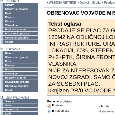
PRODAJA
WEBNEKRETNINE
Oglasi
Srbija
Prodaj
Stanovi
Stanovi u izgradnji
OBRENOVAC VOJVODE MISI
Kuće
Placevi
Garaže
Tekst oglasa
Vikendice
PRODAJE SE PLAC ZA 
Poslovni prostor
Magacinski prostor
120M2 NA ODLIČNOJ LOK
Obradivo zemljište
Ostalo
INFRASTRUKTURE. URA
LOKACIJI, 60%, STEPEN
KUPOVINA
Stanovi
P+2+PTK, ŠIRINA FRONT
Stanovi u izgradnji
Kuće
VLASNIKA.
Placevi
NIJE ZAINTERESOVAN 
Garaže
Vikendice
NOVOJ ZGRADI. SAMO 
Poslovni prostor
Magacinski prostor
ZA SUSEDNI PLAC.
Obradivo zemljište
uknjizen PR/0 VOJVODE 
Ostalo
IZNAJMLJIVANJE
Stanovi
Podaci o prodavcu
Prodavac
Sobe
VIN Tim
Apartmani
E-mail adresa
vintimnekre
Kuće