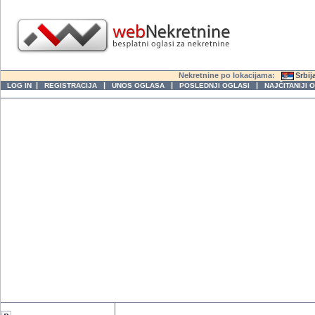
Nekretnine po lokacijama:
Srbij
|
|
|
|
LOG IN
REGISTRACIJA
UNOS OGLASA
POSLEDNJI OGLASI
NAJČITANIJI 