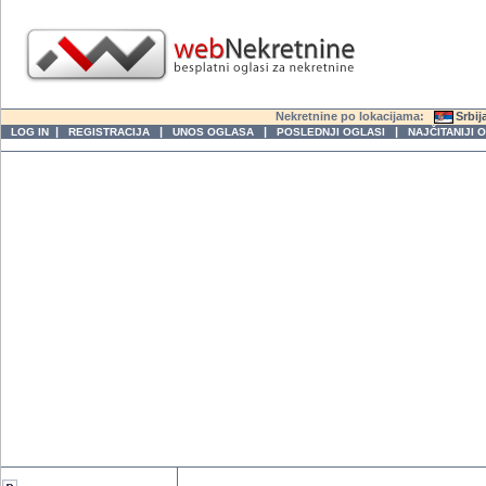
Nekretnine po lokacijama:
Srbij
|
|
|
|
LOG IN
REGISTRACIJA
UNOS OGLASA
POSLEDNJI OGLASI
NAJČITANIJI 