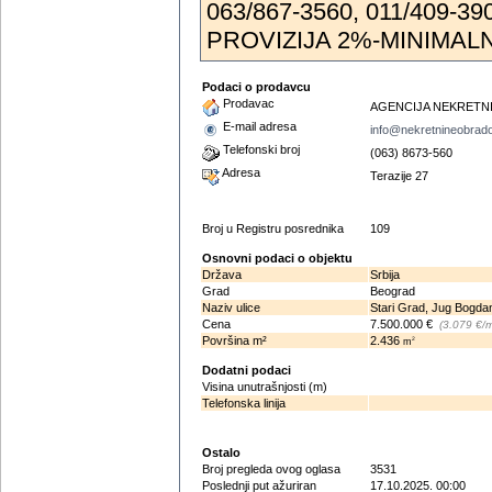
063/867-3560, 011/409-3
PROVIZIJA 2%-MINIMALN
Podaci o prodavcu
Prodavac
AGENCIJA NEKRETN
E-mail adresa
info@nekretnineobrado
Telefonski broj
(063) 8673-560
Adresa
Terazije 27
Broj u Registru posrednika
109
Osnovni podaci o objektu
Država
Srbija
Grad
Beograd
Naziv ulice
Stari Grad, Jug Bogda
Cena
7.500.000 €
(3.079 €/
Površina m²
2.436
2
m
Dodatni podaci
Visina unutrašnjosti (m)
Telefonska linija
Ostalo
Broj pregleda ovog oglasa
3531
Poslednji put ažuriran
17.10.2025. 00:00