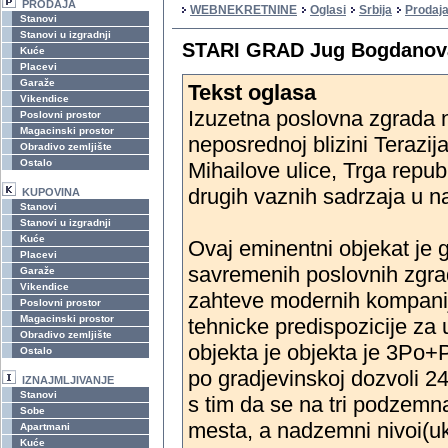
PRODAJA
WEBNEKRETNINE
Oglasi
Srbija
Prodaja
Stanovi
Stanovi u izgradnji
STARI GRAD Jug Bogdanova
Kuće
Placevi
Garaže
Tekst oglasa
Vikendice
Izuzetna poslovna zgrada na
Poslovni prostor
Magacinski prostor
neposrednoj blizini Terazi
Obradivo zemljište
Ostalo
Mihailove ulice, Trga repub
drugih vaznih sadrzaja u n
KUPOVINA
Stanovi
Stanovi u izgradnji
Kuće
Ovaj eminentni objekat je 
Placevi
savremenih poslovnih zgra
Garaže
Vikendice
zahteve modernih kompanij
Poslovni prostor
Magacinski prostor
tehnicke predispozicije za
Obradivo zemljište
objekta je objekta je 3Po
Ostalo
po gradjevinskoj dozvoli 2
IZNAJMLJIVANJE
Stanovi
s tim da se na tri podzemn
Sobe
mesta, a nadzemni nivoi(u
Apartmani
Kuće