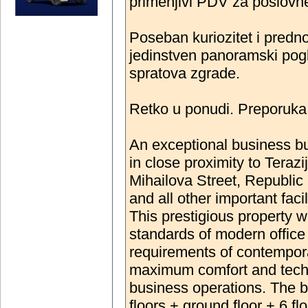
primenjivi PDV za poslovn
Poseban kuriozitet i predn
jedinstven panoramski pogl
spratova zgrade.
Retko u ponudi. Preporuka
An exceptional business bui
in close proximity to Teraz
Mihailova Street, Republic
and all other important facili
This prestigious property wa
standards of modern office bu
requirements of contempor
maximum comfort and techni
business operations. The b
floors + ground floor + 6 f