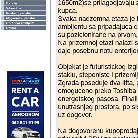
1650m2)se prilagodjavaju 
Garaže
Vikendice
kupca.
Poslovni prostor
Svaka nadzemna etaza je 
Magacinski prostor
Obradivo zemljište
ambijentu sa pripadajuca d
Ostalo
su pozicionirane na prvom,
Na prizemnoj etazi nalazi 
daje posebnu notu enterije
Objekat je futuristickog iz
staklu, stepeniste i prize
Zgrada poseduje dva lifta, g
omoguceno preko Toshiba p
energetskog pasosa. Finali
unutrasnjeg prostora, po s
uz dogovor.
Na dogovorenu kupoprodaj