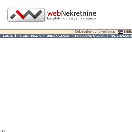
Nekretnine po lokacijama:
Srbij
|
|
|
|
LOG IN
REGISTRACIJA
UNOS OGLASA
POSLEDNJI OGLASI
NAJČITANIJI 