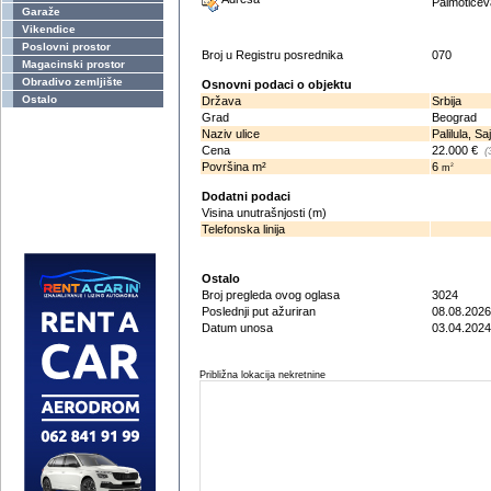
Palmoticev
Garaže
Vikendice
Poslovni prostor
Broj u Registru posrednika
070
Magacinski prostor
Obradivo zemljište
Osnovni podaci o objektu
Ostalo
Država
Srbija
Grad
Beograd
Naziv ulice
Palilula, S
Cena
22.000 €
(
Površina m²
6
2
m
Dodatni podaci
Visina unutrašnjosti (m)
Telefonska linija
Ostalo
Broj pregleda ovog oglasa
3024
Poslednji put ažuriran
08.08.2026
Datum unosa
03.04.2024
Približna lokacija nekretnine