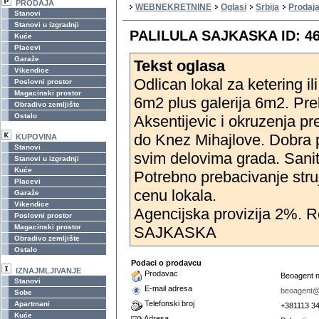
PRODAJA
WEBNEKRETNINE
Oglasi
Srbija
Prodaja
Stanovi
Stanovi u izgradnji
PALILULA SAJKASKA ID: 4
Kuće
Placevi
Garaže
Tekst oglasa
Vikendice
Odlican lokal za ketering i
Poslovni prostor
Magacinski prostor
6m2 plus galerija 6m2. Pr
Obradivo zemljište
Ostalo
Aksentijevic i okruzenja p
do Knez Mihajlove. Dobra
KUPOVINA
Stanovi
svim delovima grada. Sanita
Stanovi u izgradnji
Kuće
Potrebno prebacivanje stru
Placevi
cenu lokala.
Garaže
Vikendice
Agencijska provizija 2%. R
Poslovni prostor
Magacinski prostor
SAJKASKA
Obradivo zemljište
Ostalo
Podaci o prodavcu
IZNAJMLJIVANJE
Prodavac
Beoagent n
Stanovi
E-mail adresa
beoagent@
Sobe
Telefonski broj
Apartmani
+381113 3
Kuće
Adresa