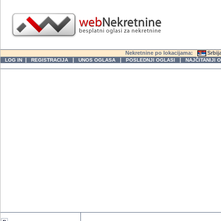
Nekretnine po lokacijama:
Srbij
|
|
|
|
LOG IN
REGISTRACIJA
UNOS OGLASA
POSLEDNJI OGLASI
NAJČITANIJI 