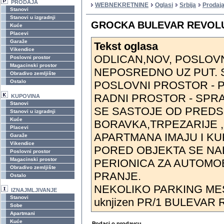
PRODAJA
WEBNEKRETNINE
Oglasi
Srbija
Prodaja
Stanovi
Stanovi u izgradnji
GROCKA BULEVAR REVOLUC
Kuće
Placevi
Garaže
Tekst oglasa
Vikendice
ODLICAN,NOV, POSLOV
Poslovni prostor
Magacinski prostor
NEPOSREDNO UZ PUT. 
Obradivo zemljište
Ostalo
POSLOVNI PROSTOR - P
RADNI PROSTOR - SPRA
KUPOVINA
Stanovi
SE SASTOJE OD PRED
Stanovi u izgradnji
Kuće
BORAVKA,TRPEZARIJE ,
Placevi
APARTMANA IMAJU I KUH
Garaže
Vikendice
PORED OBJEKTA SE NA
Poslovni prostor
Magacinski prostor
PERIONICA ZA AUTOMOB
Obradivo zemljište
PRANJE.
Ostalo
NEKOLIKO PARKING ME
IZNAJMLJIVANJE
Stanovi
uknjizen PR/1 BULEVAR
Sobe
Apartmani
Kuće
Podaci o prodavcu