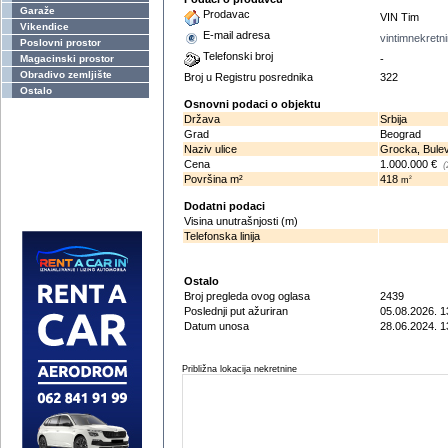
Garaže
Prodavac
VIN Tim
Vikendice
E-mail adresa
vintimnekret
Poslovni prostor
Telefonski broj
Magacinski prostor
-
Obradivo zemljište
Broj u Registru posrednika
322
Ostalo
Osnovni podaci o objektu
Država
Srbija
Grad
Beograd
Naziv ulice
Grocka, Bulev
Cena
1.000.000 €
(
Površina m²
418
2
m
Dodatni podaci
Visina unutrašnjosti (m)
Telefonska linija
Ostalo
Broj pregleda ovog oglasa
2439
Poslednji put ažuriran
05.08.2026. 1
Datum unosa
28.06.2024. 1
Približna lokacija nekretnine