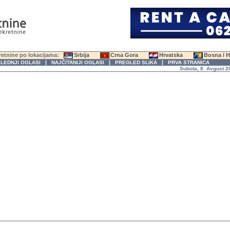
etnine po lokacijama:
Srbija
Crna Gora
Hrvatska
Bosna i 
|
|
|
LEDNJI OGLASI
NAJČITANIJI OGLASI
PREGLED SLIKA
PRVA STRANICA
Subota, 8. Avgust 2026. 