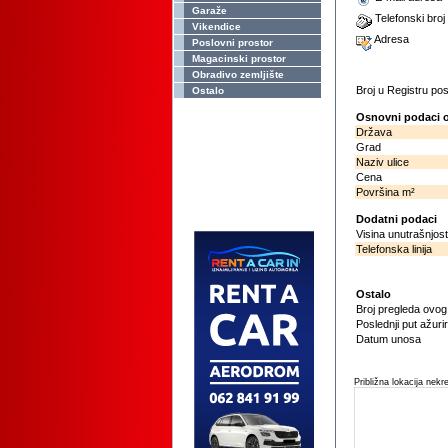
Garaže
Telefonski broj
Vikendice
Adresa
Poslovni prostor
Magacinski prostor
Obradivo zemljište
Broj u Registru p
Ostalo
Osnovni podaci o
Država
Grad
Naziv ulice
Cena
Površina m²
Dodatni podaci
Visina unutrašnjost
Telefonska linija
Ostalo
Broj pregleda ovo
Poslednji put ažuri
Datum unosa
Približna lokacija nekr