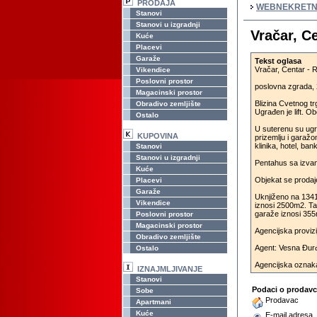
PRODAJA
WEBNEKRETN
Stanovi
Stanovi u izgradnji
Vračar, C
Kuće
Placevi
Garaže
Tekst oglasa
Vračar, Centar -
Vikendice
Poslovni prostor
poslovna zgrada, 
Magacinski prostor
Blizina Cvetnog trg
Obradivo zemljište
Ugrađen je lift. 
Ostalo
U suterenu su ugr
KUPOVINA
prizemlju i garažo
klinika, hotel, ban
Stanovi
Stanovi u izgradnji
Pentahus sa izvan
Kuće
Objekat se prodaj
Placevi
Garaže
Uknjiženo na 1341
Vikendice
iznosi 2500m2. Ta
garaže iznosi 35
Poslovni prostor
Magacinski prostor
Agencijska proviz
Obradivo zemljište
Agent: Vesna Đurđ
Ostalo
Agencijska oznak
IZNAJMLJIVANJE
Stanovi
Podaci o prodav
Sobe
Prodavac
Apartmani
Kuće
E-mail adresa