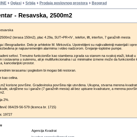
INE
Oglasi
Srbija
Prodaja poslovnog prostora
Beograd
entar - Resavska, 2500m2
 Resavska
2500m2 (terasa 150m2), plac 4.29a, SUT+PR+IV , telefon, lift, interfon, 7 garažnih mesta
a i Beograđanke. Delo je arhitekte M. Mirkovića. Upotrebljeni su najkvalitetniji materijali i opr
Obezbeđena je najsavremenijim alarmima i video nadzorom. Grejanje-toplotne pumpe.
ađeni sefovi. Trenutno funkcioniše kao stambena zgrada sa stanom na svakoj etaži, lokali u
m i ostavama u suterenu, ali je multifunkcionalna i uz minimalne izmene može da funkcioniše
ka, kancelarijski prostor.
rednim terasama i pogledom bi mogao biti restoran.
e kao celina.
m2 korisne površine. Građevinska površina nije utvrđena. Ukupna, stvarna merena kvadrat
kođe, uknjižene su i garaže (7 garažnih mesta) ali bez upisane kvadrature, a merena površi
5m2.
ija 2%.
ević 064/29-56-579 (licenca br. 1715)
a: 19727
cu
Agencija Kvadrat