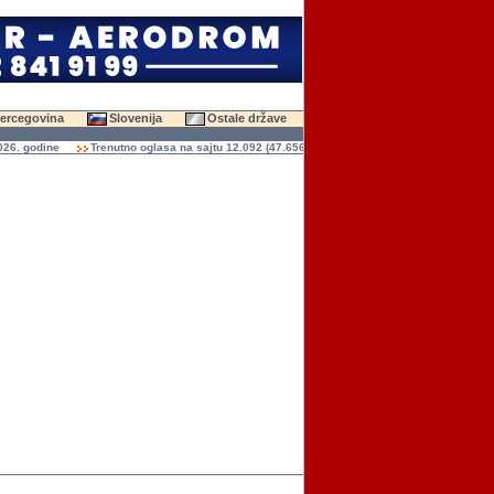
Hercegovina
Slovenija
Ostale države
godine
Trenutno oglasa na sajtu 12.092 (47.656 slika)
Ukupno čitanja oglasa 136.9