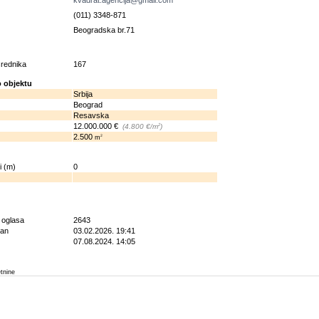
kvadrat.agencija@gmail.com
(011) 3348-871
Beogradska br.71
osrednika
167
 objektu
Srbija
Beograd
Resavska
12.000.000 €
2
(4.800 €/m
)
2.500
2
m
i (m)
0
g oglasa
2643
ran
03.02.2026. 19:41
07.08.2024. 14:05
etnine