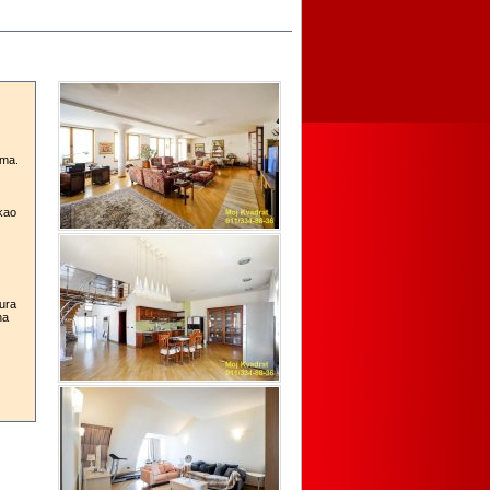
ema.
 kao
ura
na