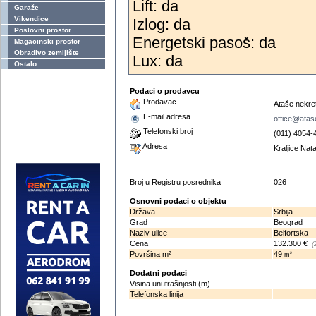
Lift: da
Garaže
Vikendice
Izlog: da
Poslovni prostor
Energetski pasoš: da
Magacinski prostor
Obradivo zemljište
Lux: da
Ostalo
Podaci o prodavcu
Prodavac
Ataše nekret
E-mail adresa
office@atas
Telefonski broj
(011) 4054-
Adresa
Kraljice Nata
Broj u Registru posrednika
026
Osnovni podaci o objektu
Država
Srbija
Grad
Beograd
Naziv ulice
Belfortska
Cena
132.300 €
(
Površina m²
49
2
m
Dodatni podaci
Visina unutrašnjosti (m)
Telefonska linija