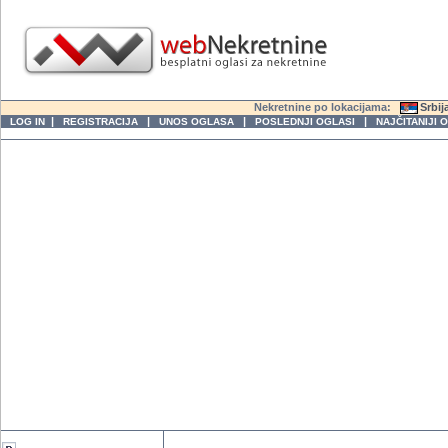
Nekretnine po lokacijama:
Srbij
|
|
|
|
LOG IN
REGISTRACIJA
UNOS OGLASA
POSLEDNJI OGLASI
NAJČITANIJI 