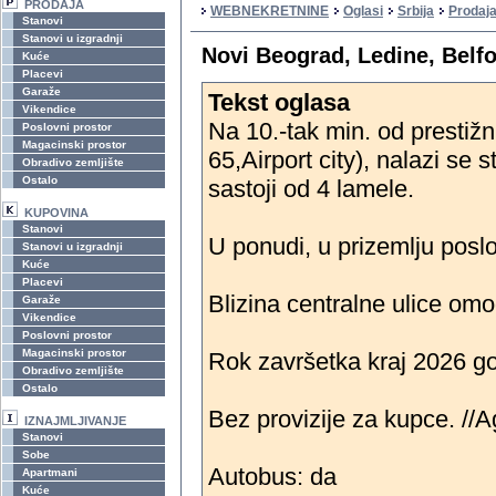
PRODAJA
WEBNEKRETNINE
Oglasi
Srbija
Prodaja
Stanovi
Stanovi u izgradnji
Novi Beograd, Ledine, Belf
Kuće
Placevi
Garaže
Tekst oglasa
Vikendice
Na 10.-tak min. od prestiž
Poslovni prostor
Magacinski prostor
65,Airport city), nalazi se
Obradivo zemljište
Ostalo
sastoji od 4 lamele.
KUPOVINA
Stanovi
U ponudi, u prizemlju pos
Stanovi u izgradnji
Kuće
Placevi
Blizina centralne ulice omo
Garaže
Vikendice
Poslovni prostor
Magacinski prostor
Rok završetka kraj 2026 go
Obradivo zemljište
Ostalo
Bez provizije za kupce. //
IZNAJMLJIVANJE
Stanovi
Sobe
Autobus: da
Apartmani
Kuće