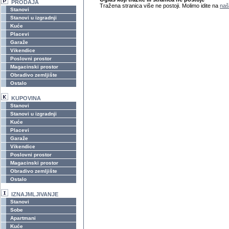
PRODAJA
Tražena stranica više ne postoji. Molimo idite na
naš
Stanovi
Stanovi u izgradnji
Kuće
Placevi
Garaže
Vikendice
Poslovni prostor
Magacinski prostor
Obradivo zemljište
Ostalo
KUPOVINA
Stanovi
Stanovi u izgradnji
Kuće
Placevi
Garaže
Vikendice
Poslovni prostor
Magacinski prostor
Obradivo zemljište
Ostalo
IZNAJMLJIVANJE
Stanovi
Sobe
Apartmani
Kuće