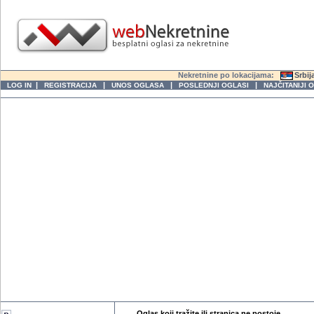
Nekretnine po lokacijama:
Srbij
|
|
|
|
LOG IN
REGISTRACIJA
UNOS OGLASA
POSLEDNJI OGLASI
NAJČITANIJI 
Oglas koji tražite ili stranica ne postoje