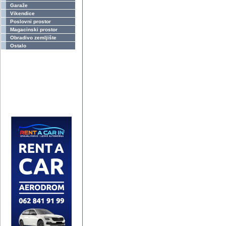
Garaže
Vikendice
Poslovni prostor
Magacinski prostor
Obradivo zemljište
Ostalo