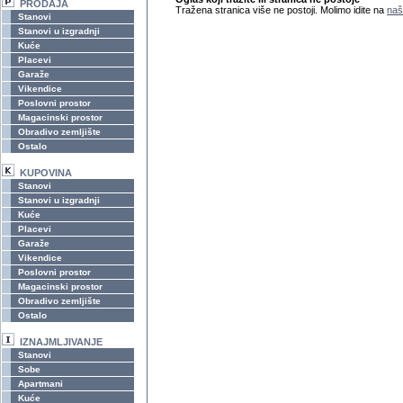
PRODAJA
Tražena stranica više ne postoji. Molimo idite na
naš
Stanovi
Stanovi u izgradnji
Kuće
Placevi
Garaže
Vikendice
Poslovni prostor
Magacinski prostor
Obradivo zemljište
Ostalo
KUPOVINA
Stanovi
Stanovi u izgradnji
Kuće
Placevi
Garaže
Vikendice
Poslovni prostor
Magacinski prostor
Obradivo zemljište
Ostalo
IZNAJMLJIVANJE
Stanovi
Sobe
Apartmani
Kuće