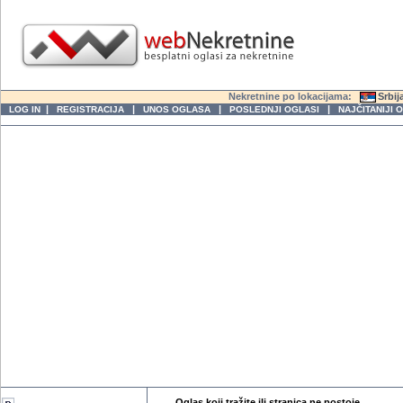
Nekretnine po lokacijama:
Srbij
|
|
|
|
LOG IN
REGISTRACIJA
UNOS OGLASA
POSLEDNJI OGLASI
NAJČITANIJI 
Oglas koji tražite ili stranica ne postoje