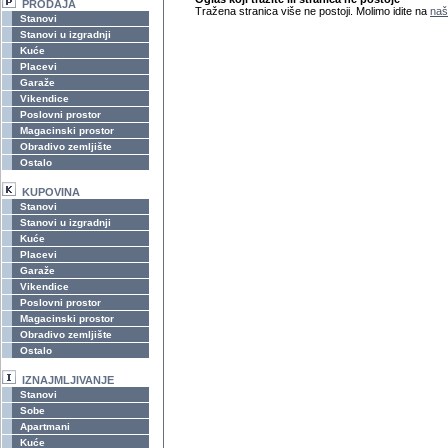
PRODAJA
Tražena stranica više ne postoji. Molimo idite na
naš
Stanovi
Stanovi u izgradnji
Kuće
Placevi
Garaže
Vikendice
Poslovni prostor
Magacinski prostor
Obradivo zemljište
Ostalo
KUPOVINA
Stanovi
Stanovi u izgradnji
Kuće
Placevi
Garaže
Vikendice
Poslovni prostor
Magacinski prostor
Obradivo zemljište
Ostalo
IZNAJMLJIVANJE
Stanovi
Sobe
Apartmani
Kuće