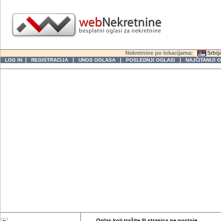
Nekretnine po lokacijama:
Srbij
|
|
|
|
LOG IN
REGISTRACIJA
UNOS OGLASA
POSLEDNJI OGLASI
NAJČITANIJI 
Oglas koji tražite ili stranica ne postoje