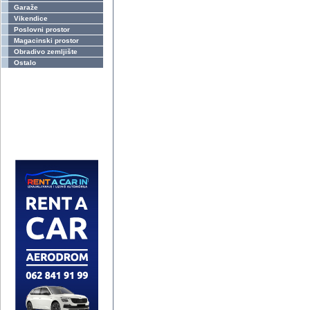
Garaže
Vikendice
Poslovni prostor
Magacinski prostor
Obradivo zemljište
Ostalo