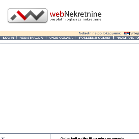
Nekretnine po lokacijama:
Srbij
|
|
|
|
LOG IN
REGISTRACIJA
UNOS OGLASA
POSLEDNJI OGLASI
NAJČITANIJI 
Oglas koji tražite ili stranica ne postoje