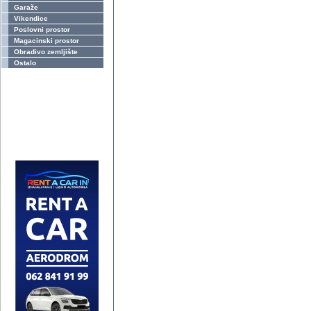
Garaže
Vikendice
Poslovni prostor
Magacinski prostor
Obradivo zemljište
Ostalo