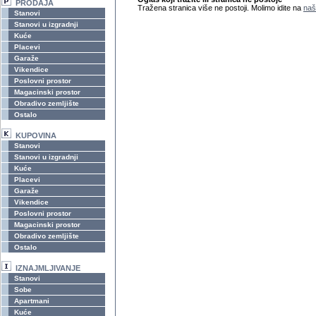
PRODAJA
Tražena stranica više ne postoji. Molimo idite na
naš
Stanovi
Stanovi u izgradnji
Kuće
Placevi
Garaže
Vikendice
Poslovni prostor
Magacinski prostor
Obradivo zemljište
Ostalo
KUPOVINA
Stanovi
Stanovi u izgradnji
Kuće
Placevi
Garaže
Vikendice
Poslovni prostor
Magacinski prostor
Obradivo zemljište
Ostalo
IZNAJMLJIVANJE
Stanovi
Sobe
Apartmani
Kuće