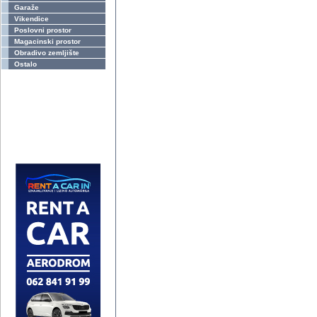
Garaže
Vikendice
Poslovni prostor
Magacinski prostor
Obradivo zemljište
Ostalo