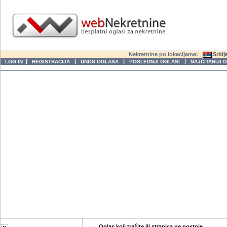
Nekretnine po lokacijama:
Srbij
|
|
|
|
LOG IN
REGISTRACIJA
UNOS OGLASA
POSLEDNJI OGLASI
NAJČITANIJI 
Oglas koji tražite ili stranica ne postoje