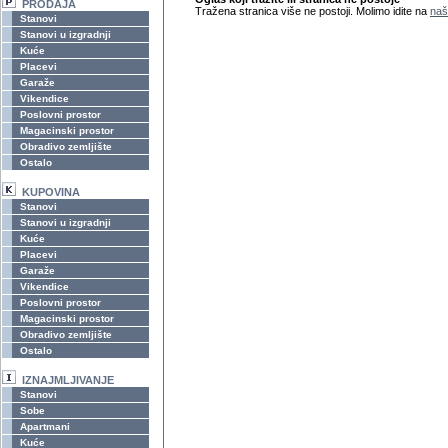
PRODAJA
Tražena stranica više ne postoji. Molimo idite na
naš
Stanovi
Stanovi u izgradnji
Kuće
Placevi
Garaže
Vikendice
Poslovni prostor
Magacinski prostor
Obradivo zemljište
Ostalo
KUPOVINA
Stanovi
Stanovi u izgradnji
Kuće
Placevi
Garaže
Vikendice
Poslovni prostor
Magacinski prostor
Obradivo zemljište
Ostalo
IZNAJMLJIVANJE
Stanovi
Sobe
Apartmani
Kuće