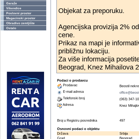
Garaže
Vikendice
Objekat za preporuku.
Poslovni prostor
Magacinski prostor
Obradivo zemljište
Agencijska provizija 2% o
Ostalo
cene.
Prikaz na mapi je informat
približnu lokaciju.
Za više informacija posetite 
Beograd, Knez Mihailova 23
Podaci o prodavcu
Prodavac
Beostil nekre
E-mail adresa
office@beost
Telefonski broj
(063) 347-1
Adresa
Knez Mihajlo
Broj u Registru posrednika
497
Osnovni podaci o objektu
Država
Srbija
Grad
Beograd