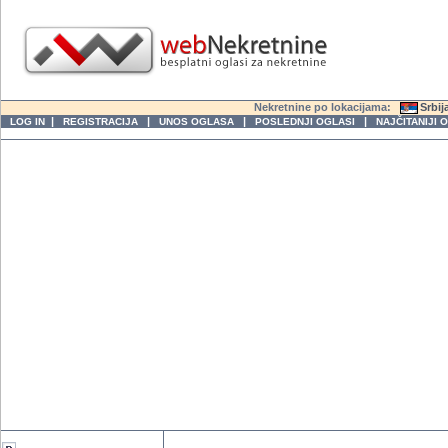
Nekretnine po lokacijama:
Srbij
|
|
|
|
LOG IN
REGISTRACIJA
UNOS OGLASA
POSLEDNJI OGLASI
NAJČITANIJI 