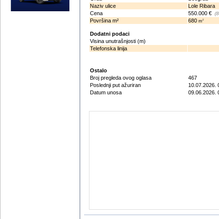
Naziv ulice
Lole Ribara
Cena
550.000 €
(
Površina m²
680
2
m
Dodatni podaci
Visina unutrašnjosti (m)
Telefonska linija
Ostalo
Broj pregleda ovog oglasa
467
Poslednji put ažuriran
10.07.2026. 
Datum unosa
09.06.2026. 