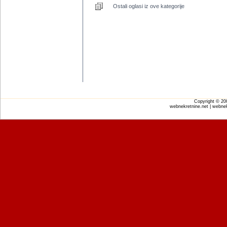
Ostali oglasi iz ove kategorije
Copyright © 2
webnekretnine.net | webnek