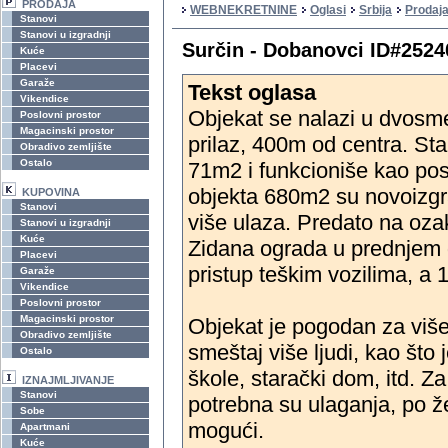
PRODAJA
WEBNEKRETNINE
Oglasi
Srbija
Prodaja
Stanovi
Stanovi u izgradnji
Surčin - Dobanovci ID#2524
Kuće
Placevi
Garaže
Tekst oglasa
Vikendice
Objekat se nalazi u dvosme
Poslovni prostor
Magacinski prostor
prilaz, 400m od centra. Sta
Obradivo zemljište
Ostalo
71m2 i funkcioniše kao posl
objekta 680m2 su novoizgra
KUPOVINA
Stanovi
više ulaza. Predato na oza
Stanovi u izgradnji
Kuće
Zidana ograda u prednjem d
Placevi
pristup teškim vozilima, a 10
Garaže
Vikendice
Poslovni prostor
Magacinski prostor
Objekat je pogodan za više 
Obradivo zemljište
smeštaj više ljudi, kao što 
Ostalo
škole, starački dom, itd. Z
IZNAJMLJIVANJE
Stanovi
potrebna su ulaganja, po že
Sobe
mogući.
Apartmani
Kuće