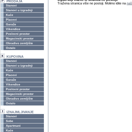
PRODAJA
Tražena stranica više ne postoji. Molimo idite na
naš
Stanovi
Stanovi u izgradnji
Kuće
Placevi
Garaže
Vikendice
Poslovni prostor
Magacinski prostor
Obradivo zemljište
Ostalo
KUPOVINA
Stanovi
Stanovi u izgradnji
Kuće
Placevi
Garaže
Vikendice
Poslovni prostor
Magacinski prostor
Obradivo zemljište
Ostalo
IZNAJMLJIVANJE
Stanovi
Sobe
Apartmani
Kuće