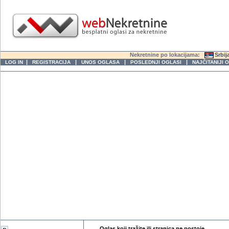
Nekretnine po lokacijama:
Srbij
|
|
|
|
LOG IN
REGISTRACIJA
UNOS OGLASA
POSLEDNJI OGLASI
NAJČITANIJI 
Oglas koji tražite ili stranica ne postoje