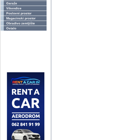
Garaže
Vikendice
Poslovni prostor
Magacinski prostor
Obradivo zemljište
Ostalo